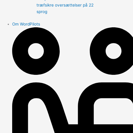
træfsikre oversættelser på 22
sprog
Om WordPilots