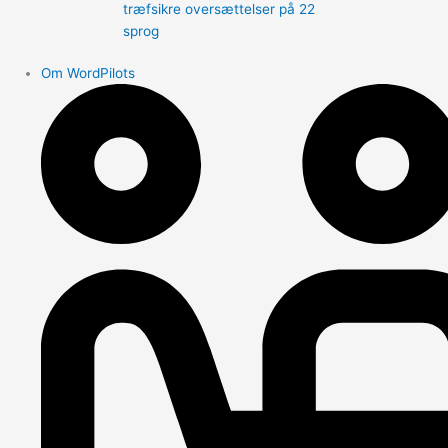
træfsikre oversættelser på 22
sprog
Om WordPilots