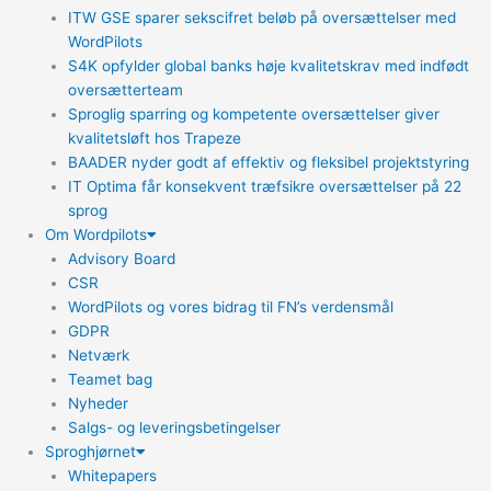
ITW GSE sparer sekscifret beløb på oversættelser med
WordPilots
S4K opfylder global banks høje kvalitetskrav med indfødt
oversætterteam
Sproglig sparring og kompetente oversættelser giver
kvalitetsløft hos Trapeze
BAADER nyder godt af effektiv og fleksibel projektstyring
IT Optima får konsekvent træfsikre oversættelser på 22
sprog
Om Wordpilots
Advisory Board
CSR
WordPilots og vores bidrag til FN’s verdensmål
GDPR
Netværk
Teamet bag
Nyheder
Salgs- og leveringsbetingelser
Sproghjørnet
Whitepapers