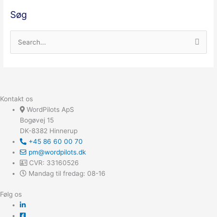
Søg
S
ø
g
e
f
Kontakt os
t
WordPilots ApS
Bogøvej 15
e
DK-8382 Hinnerup
r
+45 86 60 00 70
:
pm@wordpilots.dk
CVR: 33160526
Mandag til fredag: 08-16
Følg os