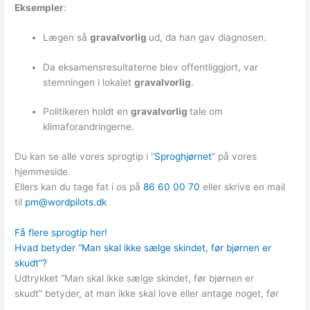
Eksempler
:
Lægen så
gravalvorlig
ud, da han gav diagnosen.
Da eksamensresultaterne blev offentliggjort, var
stemningen i lokalet
gravalvorlig
.
Politikeren holdt en
gravalvorlig
tale om
klimaforandringerne.
Du kan se alle vores sprogtip i “
Sproghjørnet
” på vores
hjemmeside.
Ellers kan du tage fat i os på
86 60 00 70
eller skrive en mail
til
pm@wordpilots.dk
Få flere sprogtip her!
Hvad betyder “Man skal ikke sælge skindet, før bjørnen er
skudt”?
Udtrykket “Man skal ikke sælge skindet, før bjørnen er
skudt” betyder, at man ikke skal love eller antage noget, før