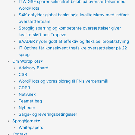
ITW GSE sparer sekscifret beløb på oversættelser med
WordPilots
S4K opfylder global banks høje kvalitetskrav med indfødt
oversætterteam
Sproglig sparring og kompetente oversættelser giver
kvalitetsløft hos Trapeze
BAADER nyder godt af effektiv og fleksibel projektstyring
IT Optima får konsekvent træfsikre oversættelser på 22
sprog
Om Wordpilots
Advisory Board
CSR
WordPilots og vores bidrag til FN’s verdensmål
GDPR
Netværk
Teamet bag
Nyheder
Salgs- og leveringsbetingelser
Sproghjørnet
Whitepapers
Kontakt