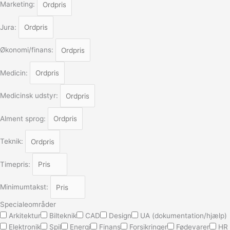
Marketing:
Jura:
Økonomi/finans:
Medicin:
Medicinsk udstyr:
Alment sprog:
Teknik:
Timepris:
Minimumtakst:
Specialeområder
Arkitektur
Bilteknik
CAD
Design
UA (dokumentation/hjælp)
Elektronik
Spil
Energi
Finans
Forsikringer
Fødevarer
HR