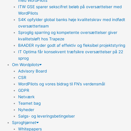
med WordPilots
ITW GSE sparer sekscifret beløb på oversættelser med
WordPilots
S4K opfylder global banks høje kvalitetskrav med indfødt
oversætterteam
Sproglig sparring og kompetente oversættelser giver
kvalitetsløft hos Trapeze
BAADER nyder godt af effektiv og fleksibel projektstyring
IT Optima får konsekvent træfsikre oversættelser på 22
sprog
Om Wordpilots
Advisory Board
CSR
WordPilots og vores bidrag til FN’s verdensmål
GDPR
Netværk
Teamet bag
Nyheder
Salgs- og leveringsbetingelser
Sproghjørnet
Whitepapers