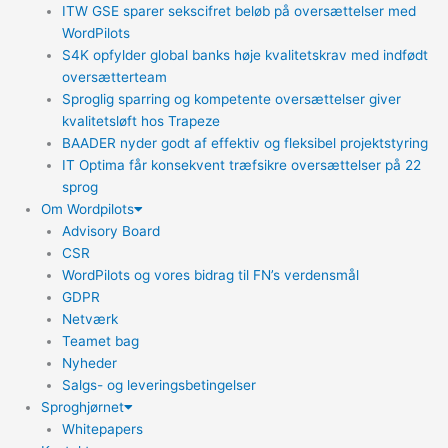
ITW GSE sparer sekscifret beløb på oversættelser med
WordPilots
S4K opfylder global banks høje kvalitetskrav med indfødt
oversætterteam
Sproglig sparring og kompetente oversættelser giver
kvalitetsløft hos Trapeze
BAADER nyder godt af effektiv og fleksibel projektstyring
IT Optima får konsekvent træfsikre oversættelser på 22
sprog
Om Wordpilots
Advisory Board
CSR
WordPilots og vores bidrag til FN’s verdensmål
GDPR
Netværk
Teamet bag
Nyheder
Salgs- og leveringsbetingelser
Sproghjørnet
Whitepapers