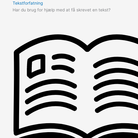
Tekstforfatning
Har du brug for hjælp med at få skrevet en tekst?