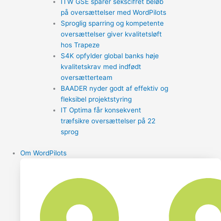
ITW GSE sparer sekscifret beløb
på oversættelser med WordPilots
Sproglig sparring og kompetente
oversættelser giver kvalitetsløft
hos Trapeze
S4K opfylder global banks høje
kvalitetskrav med indfødt
oversætterteam
BAADER nyder godt af effektiv og
fleksibel projektstyring
IT Optima får konsekvent
træfsikre oversættelser på 22
sprog
Om WordPilots