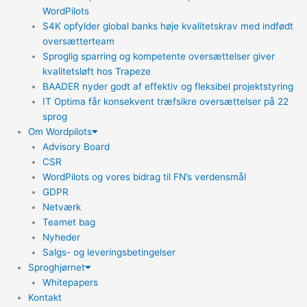
WordPilots
S4K opfylder global banks høje kvalitetskrav med indfødt
oversætterteam
Sproglig sparring og kompetente oversættelser giver
kvalitetsløft hos Trapeze
BAADER nyder godt af effektiv og fleksibel projektstyring
IT Optima får konsekvent træfsikre oversættelser på 22
sprog
Om Wordpilots
Advisory Board
CSR
WordPilots og vores bidrag til FN’s verdensmål
GDPR
Netværk
Teamet bag
Nyheder
Salgs- og leveringsbetingelser
Sproghjørnet
Whitepapers
Kontakt