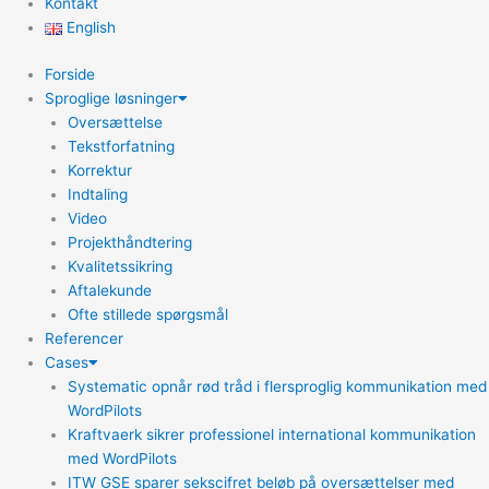
Kontakt
English
Forside
Sproglige løsninger
Oversættelse
Tekstforfatning
Korrektur
Indtaling
Video
Projekthåndtering
Kvalitetssikring
Aftalekunde
Ofte stillede spørgsmål
Referencer
Cases
Systematic opnår rød tråd i flersproglig kommunikation med
WordPilots
Kraftvaerk sikrer professionel international kommunikation
med WordPilots
ITW GSE sparer sekscifret beløb på oversættelser med