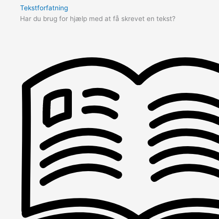
Tekstforfatning
Har du brug for hjælp med at få skrevet en tekst?