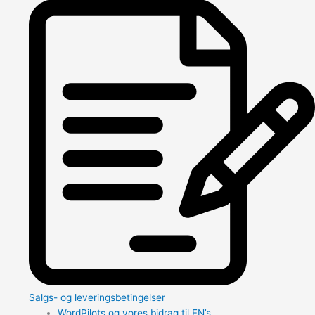
Salgs- og leveringsbetingelser
WordPilots og vores bidrag til FN’s