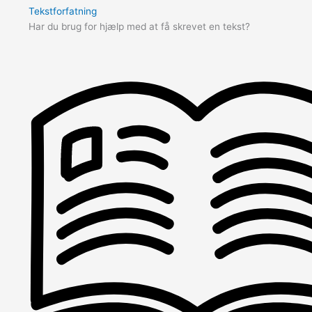
Tekstforfatning
Har du brug for hjælp med at få skrevet en tekst?