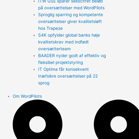
ITW GSE sparer sekscifret beløb
på oversættelser med WordPilots
Sproglig sparring og kompetente
oversættelser giver kvalitetsløft
hos Trapeze
S4K opfylder global banks høje
kvalitetskrav med indfødt
oversætterteam
BAADER nyder godt af effektiv og
fleksibel projektstyring
IT Optima får konsekvent
træfsikre oversættelser på 22
sprog
Om WordPilots