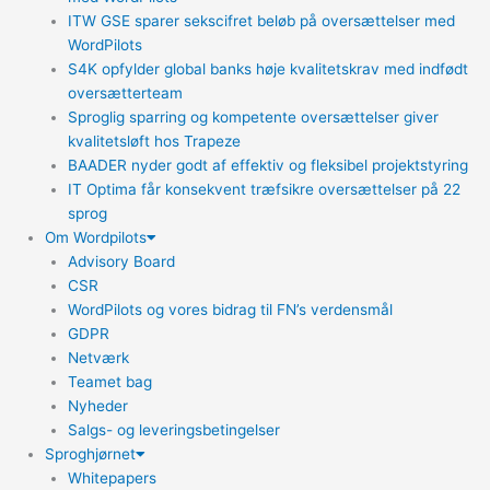
ITW GSE sparer sekscifret beløb på oversættelser med
WordPilots
S4K opfylder global banks høje kvalitetskrav med indfødt
oversætterteam
Sproglig sparring og kompetente oversættelser giver
kvalitetsløft hos Trapeze
BAADER nyder godt af effektiv og fleksibel projektstyring
IT Optima får konsekvent træfsikre oversættelser på 22
sprog
Om Wordpilots
Advisory Board
CSR
WordPilots og vores bidrag til FN’s verdensmål
GDPR
Netværk
Teamet bag
Nyheder
Salgs- og leveringsbetingelser
Sproghjørnet
Whitepapers