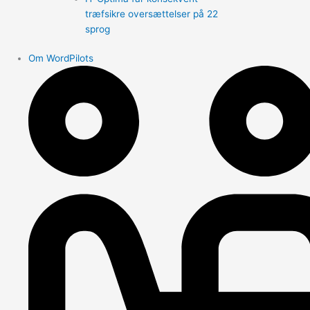
træfsikre oversættelser på 22
sprog
Om WordPilots