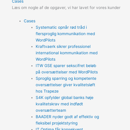
Cases
Læs om nogle af de opgaver, vi har lavet for vores kunder
Cases
Systematic opnår rød tråd i
flersproglig kommunikation med
WordPilots
Kraftvaerk sikrer professionel
international kommunikation med
WordPilots
ITW GSE sparer sekscifret beløb
på oversættelser med WordPilots
Sproglig sparring og kompetente
oversættelser giver kvalitetsløft
hos Trapeze
S4K opfylder global banks høje
kvalitetskrav med indfødt
oversætterteam
BAADER nyder godt af effektiv og
fleksibel projektstyring
IT Optima får konsekvent