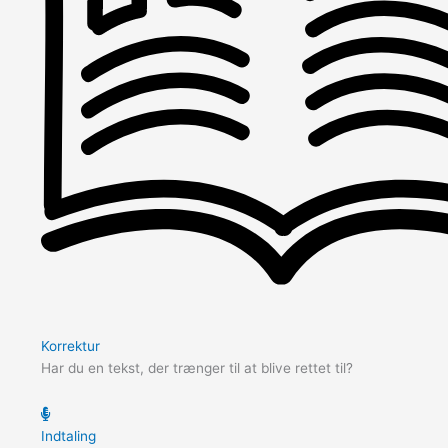
Korrektur
Har du en tekst, der trænger til at blive rettet til?
Indtaling