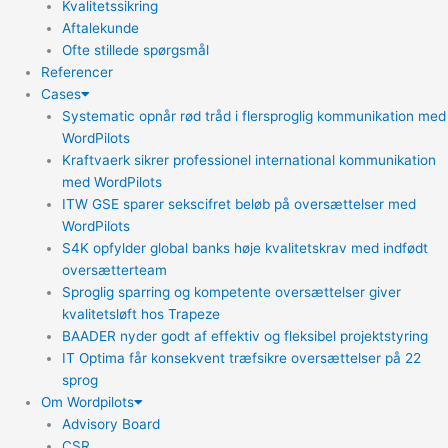
Kvalitetssikring
Aftalekunde
Ofte stillede spørgsmål
Referencer
Cases
Systematic opnår rød tråd i flersproglig kommunikation med
WordPilots
Kraftvaerk sikrer professionel international kommunikation
med WordPilots
ITW GSE sparer sekscifret beløb på oversættelser med
WordPilots
S4K opfylder global banks høje kvalitetskrav med indfødt
oversætterteam
Sproglig sparring og kompetente oversættelser giver
kvalitetsløft hos Trapeze
BAADER nyder godt af effektiv og fleksibel projektstyring
IT Optima får konsekvent træfsikre oversættelser på 22
sprog
Om Wordpilots
Advisory Board
CSR