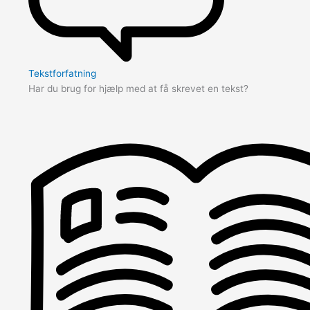
Tekstforfatning
Har du brug for hjælp med at få skrevet en tekst?