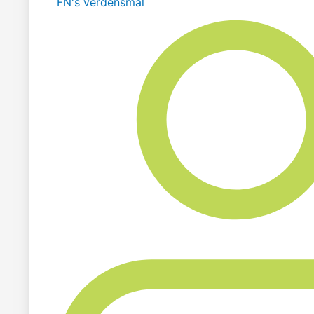
FN's verdensmål