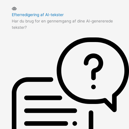
Efterredigering af AI-tekster
Har du brug for en gennemgang af dine AI-genererede
tekster?