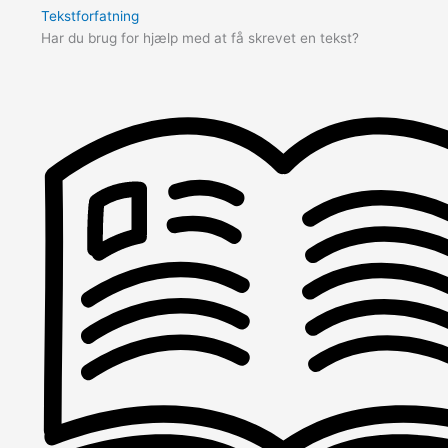
Tekstforfatning
Har du brug for hjælp med at få skrevet en tekst?