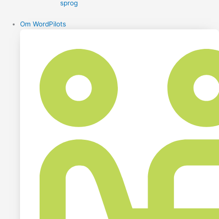
sprog
Om WordPilots