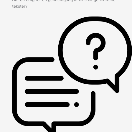
tekster?