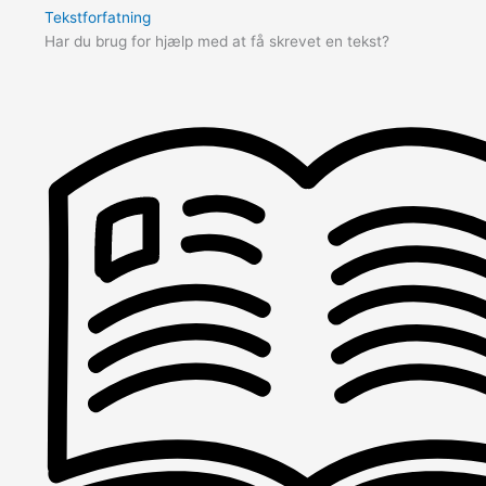
Tekstforfatning
Har du brug for hjælp med at få skrevet en tekst?