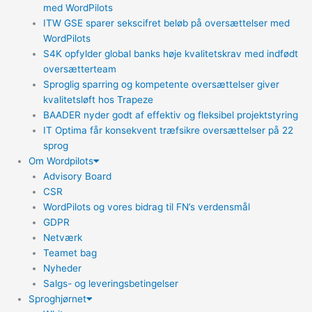
med WordPilots
ITW GSE sparer sekscifret beløb på oversættelser med
WordPilots
S4K opfylder global banks høje kvalitetskrav med indfødt
oversætterteam
Sproglig sparring og kompetente oversættelser giver
kvalitetsløft hos Trapeze
BAADER nyder godt af effektiv og fleksibel projektstyring
IT Optima får konsekvent træfsikre oversættelser på 22
sprog
Om Wordpilots
Advisory Board
CSR
WordPilots og vores bidrag til FN’s verdensmål
GDPR
Netværk
Teamet bag
Nyheder
Salgs- og leveringsbetingelser
Sproghjørnet