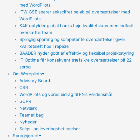
med WordPilots
ITW GSE sparer sekscifret beløb på oversættelser med
WordPilots
S4K opfylder global banks høje kvalitetskrav med indfødt
oversætterteam
Sproglig sparring og kompetente oversættelser giver
kvalitetsløft hos Trapeze
BAADER nyder godt af effektiv og fleksibel projektstyring
IT Optima får konsekvent træfsikre oversættelser på 22
sprog
Om Wordpilots
Advisory Board
CSR
WordPilots og vores bidrag til FN’s verdensmål
GDPR
Netværk
Teamet bag
Nyheder
Salgs- og leveringsbetingelser
Sproghjørnet