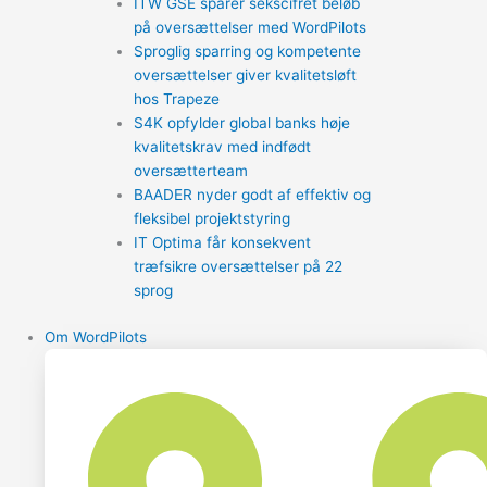
ITW GSE sparer sekscifret beløb
på oversættelser med WordPilots
Sproglig sparring og kompetente
oversættelser giver kvalitetsløft
hos Trapeze
S4K opfylder global banks høje
kvalitetskrav med indfødt
oversætterteam
BAADER nyder godt af effektiv og
fleksibel projektstyring
IT Optima får konsekvent
træfsikre oversættelser på 22
sprog
Om WordPilots