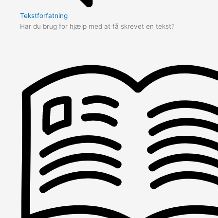
Tekstforfatning
Har du brug for hjælp med at få skrevet en tekst?